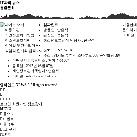
IT과학 뉴스
생활문화
기사 보기
사이트 소개
엠파인드
이용안내
이용약관
발행인 : 송은석
문의하기
개인정보처리방침
편집인 :
송은석
PC버전
청소년보호정책
청소년보호정책 담당자 :
송은석
이메일 무단수집거부
전화 : 032-715-7043
책임의 한계와 법적고지
주소 : 경기도 부천시 조마루로 387 동양빌딩 3층
인터넷신문등록번호 :
경기 아51607
등록일 :
2017년 08월 07일
개인정보관리책임자 : 송은석
이메일 : mfindnews@nate.com
엠파인드 NEWS
All rights reserved.
로그인
회원가입
정보찾기
MENU
홈으로
이벤트
출석부
1:1 문의
IT/과학