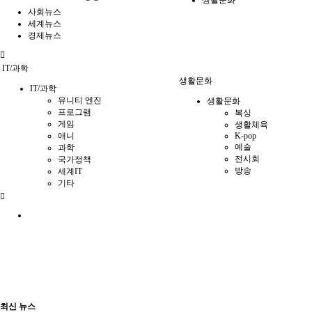
생활문화
사회뉴스
세계뉴스
경제뉴스
IT/과학
생활문화
IT/과학
유니티 엔진
생활문화
프로그램
복싱
게임
생활체육
애니
K-pop
예술
과학
전시회
국가정책
방송
세계IT
기타
최신 뉴스