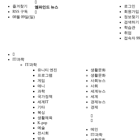
즐겨찾기
로그인
엠파인드 뉴스
RSS 구독
회원가입
08월 09일(일)
정보찾기
검색하기
학습관
취업
접속자 99
홈
IT/과학
으
IT/과학
로
유니티 엔진
생활문화
프로그램
생활문화
게임
사회뉴스
애니
사회
과학
세계뉴스
국가정책
세계
세계IT
경제뉴스
기타
경제
복싱
전
생활체육
체
K-pop
메
예술
메인
뉴
전시회
IT/과학
방송