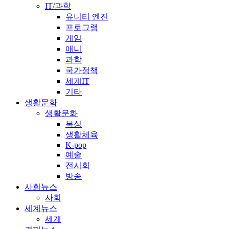
IT/과학
유니티 엔진
프로그램
게임
애니
과학
국가정책
세계IT
기타
생활문화
생활문화
복싱
생활체육
K-pop
예술
전시회
방송
사회뉴스
사회
세계뉴스
세계