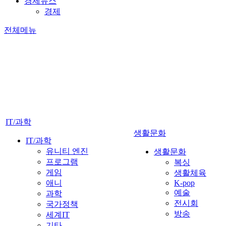
경제뉴스
경제
전체메뉴
IT/과학
생활문화
IT/과학
유니티 엔진
생활문화
프로그램
복싱
게임
생활체육
애니
K-pop
예술
과학
전시회
국가정책
방송
세계IT
기타