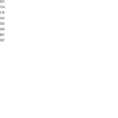
453
724
178
143
303
638
861
507