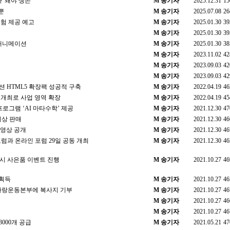
타' 돼야 생존"
M
송기자
2025.12.31
15
뿐
M
송기자
2025.07.08
26
험 제공 예고
M
송기자
2025.01.30
39
M
송기자
2025.01.30
39
용 애니메이션
M
송기자
2025.01.30
38
M
송기자
2023.11.02
42
M
송기자
2023.09.03
42
M
송기자
2023.09.03
42
 HTML5 확장팩 성공적 구축
M
송기자
2022.04.19
46
 개최로 사업 영역 확장
M
송기자
2022.04.19
45
프로그램 ‘AI 마타수학’ 제공
M
송기자
2021.12.30
47
이상 판매
M
송기자
2021.12.30
46
 영상 공개
M
송기자
2021.12.30
46
과 온라인 포럼 29일 공동 개최
M
송기자
2021.12.30
46
매 시 사은품 이벤트 진행
M
송기자
2021.10.27
46
 획득
M
송기자
2021.10.27
46
도사랑운동본부에 복사지 기부
M
송기자
2021.10.27
46
M
송기자
2021.10.27
46
M
송기자
2021.10.27
46
3000개 공급
M
송기자
2021.05.21
47