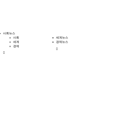
사회뉴스
사회
세계뉴스
세계
경제뉴스
경제
전
체
메
뉴