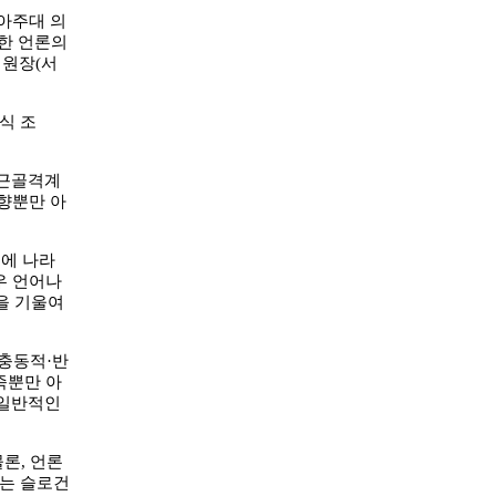
아주대 의
위한 언론의
위원장(서
식 조
 근골격계
향뿐만 아
이에 나라
우 언어나
을 기울여
 충동적·반
족뿐만 아
 일반적인
론, 언론
라는 슬로건