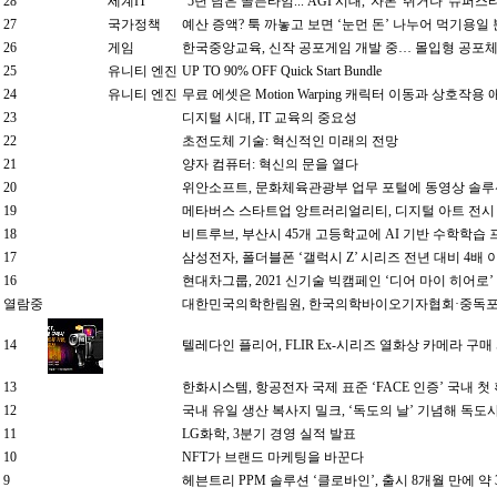
28
세계IT
"5년 남은 골든타임... AGI 시대, '자본' 쥐거나 '슈퍼스
27
국가정책
예산 증액? 툭 까놓고 보면 ‘눈먼 돈’ 나누어 먹기용일 
26
게임
한국중앙교육, 신작 공포게임 개발 중… 몰입형 공포체
25
유니티 엔진
UP TO 90% OFF Quick Start Bundle
24
유니티 엔진
무료 에셋은 Motion Warping 캐릭터 이동과 상호작
23
디지털 시대, IT 교육의 중요성
22
초전도체 기술: 혁신적인 미래의 전망
21
양자 컴퓨터: 혁신의 문을 열다
20
위안소프트, 문화체육관광부 업무 포털에 동영상 솔루션
19
메타버스 스타트업 앙트러리얼리티, 디지털 아트 전시
18
비트루브, 부산시 45개 고등학교에 AI 기반 수학학습 
17
삼성전자, 폴더블폰 ‘갤럭시 Z’ 시리즈 전년 대비 4배 
16
현대차그룹, 2021 신기술 빅캠페인 ‘디어 마이 히어로’
열람중
대한민국의학한림원, 한국의학바이오기자협회·중독포럼
14
텔레다인 플리어, FLIR Ex-시리즈 열화상 카메라 구
13
한화시스템, 항공전자 국제 표준 ‘FACE 인증’ 국내 첫
12
국내 유일 생산 복사지 밀크, ‘독도의 날’ 기념해 독
11
LG화학, 3분기 경영 실적 발표
10
NFT가 브랜드 마케팅을 바꾼다
9
헤븐트리 PPM 솔루션 ‘클로바인’, 출시 8개월 만에 약 