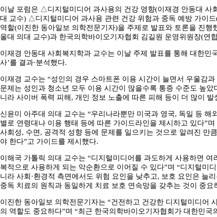
이날 포럼은 △디지털미디어 과사용의 건강 영향(이재경 안동대 사
대 교수) △디지털미디어 과사용 관련 건강 위험과 중독 예방 가이
역할(이진한 동아일보 의학전문기자)을 주제로 발표와 토론을 진
울대 의대 교수)과 한국의학바이오기자협회 김길원 운영위원장(연합
이재경 안동대 사회복지학과 교수는 이날 주제 발표를 통해 대한민국
사’를 결과·분석했다.
이재경 교수는 “성인의 경우 스마트폰 이용 시간이 늘면서 우울감과 안구
문제는 성인과 청소년 모두 이용 시간이 많을수록 통증 수준도 높았
니라 사이버 폭력 피해, 개인 정보 노출에 따른 피해 등이 더 많이 
신윤미 아주대 의대 교수는 “우리나라뿐만 미국과 영국, 독일 등 해
별로 연령대나 이용 행태 등에 따른 가이드라인을 제시하고 있다”며
사회성, 수면, 공격적 성향 등에 문제를 일으키는 것으로 알려진 만
야 한다”고 가이드를 제시했다.
이해국 가톨릭 의대 교수는 “디지털미디어를 과도하게 사용하면 여러
복적으로 사용하게 되는 악순환으로 이어질 수 있다”며 “디지털미디
니라 사회·환경적 측면에서도 위험 요인을 낮추고, 보호 요인은 늘
중독 치료의 원칙과 동일하게 치료 보호 연속망을 갖추는 것이 중요
이진한 동아일보 의학전문기자는 “건전하고 건강한 디지털미디어 사용
의 역할도 중요하다”며 “최근 한국의학바이오기자협회가 대한민국의학