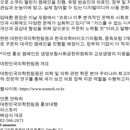
으로 소쿠리 챌린지 캠페인을 진행, 유명 방송인과 의료인, 정부 및
관심과 눈높이에 맞고, 실제 참여할 수 있는 디지털미디어 사용 문화
임태환 원장은 이날 포럼에서 “코로나 이후 본격적인 온택트 사회로
인과 사회에도 다양한 문제가 심화하고 있다”며 “거스를 수 없는 디
개선과 공감대 형성을 위해 앞으로도 꾸준히 노력할 것”이라고 말했
한편 대한민국의학한림원과 한국의학바이오기자협회, 중독포럼 3개 
로 꾸준히 대국민 캠페인을 진행할 예정이고, 정부와 기업이 더 적
*이번 홍보 캠페인은 생명보험사회공헌위원회와 교보생명의 지원을 
대한민국의학한림원 개요
대한민국의학한림원은 의학 및 의학 관련 학문 분야 우리나라 최고의
적·전문적 연구를 통해 국가 보건 의료 정책 자문 역할을 수행하고자 
웹사이트:
https://www.namok.or.kr
언론 연락처
대한민국의학한림원 홍보대행
피스토리
배성식 대표
02-566-2671
Comments
로그인한 회원만 댓글 등록이 가능합니다.