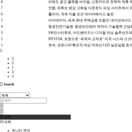
8
리워드 광고 플랫폼 버즈빌, 신한카드와 전략적 제휴 
7
안랩, 유튜브 영상 고화질 다운로드 피싱 사이트에서 
6
톨리아, 국제 지불 조건 데이터베이스 발표
5
아이데미아, 세계 최대 주택금융 조합인 네이션와이드
4
항공안전기술원, 항공보안장비 제작사 기술협력 간담
3
SM인스티튜트, 어드밴티지스 디지털 러닝 솔루션즈와
2
IPFSTAR, 초청으로 ‘세계의 교차로’ 미국 나스닥 스
1
유버, 코로나19 확진자 대상 자외선 LED 살균실험 효
1
Search
IT/과학
IT/과학
유니티 엔진