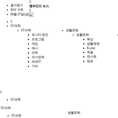
즐겨찾기
엠파인드 뉴스
RSS 구독
08월 07일(금)
홈
IT/과학
으
IT/과학
생활문화
로
유니티 엔진
생활문화
프로그램
복싱
게임
생활체육
K-pop
애니
예술
과학
전시회
국가정책
방송
세계IT
기타
IT/과학
IT/과학
생활문화
IT/과학