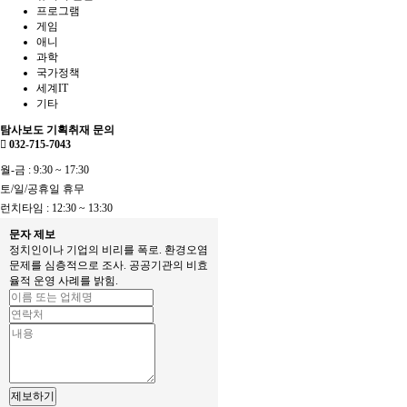
프로그램
게임
애니
과학
국가정책
세계IT
기타
탐사보도 기획취재 문의
032-715-7043
월-금 : 9:30 ~ 17:30
토/일/공휴일 휴무
런치타임 : 12:30 ~ 13:30
문자 제보
정치인이나 기업의 비리를 폭로. 환경오염
문제를 심층적으로 조사. 공공기관의 비효
율적 운영 사례를 밝힘.
제보하기