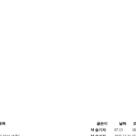
제목
글쓴이
날짜
M
송기자
07.13
18