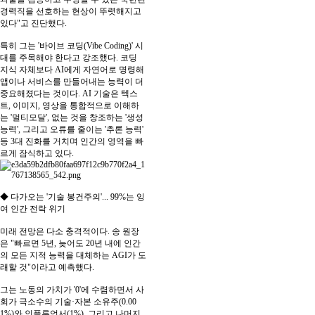
경력직을 선호하는 현상이 뚜렷해지고
있다"고 진단했다.
특히 그는 '바이브 코딩(Vibe Coding)' 시
대를 주목해야 한다고 강조했다. 코딩
지식 자체보다 AI에게 자연어로 명령해
앱이나 서비스를 만들어내는 능력이 더
중요해졌다는 것이다. AI 기술은 텍스
트, 이미지, 영상을 통합적으로 이해하
는 '멀티모달', 없는 것을 창조하는 '생성
능력', 그리고 오류를 줄이는 '추론 능력'
등 3대 진화를 거치며 인간의 영역을 빠
르게 잠식하고 있다.
◆ 다가오는 '기술 봉건주의'... 99%는 잉
여 인간 전락 위기
미래 전망은 다소 충격적이다. 송 원장
은 "빠르면 5년, 늦어도 20년 내에 인간
의 모든 지적 능력을 대체하는 AGI가 도
래할 것"이라고 예측했다.
그는 노동의 가치가 '0'에 수렴하면서 사
회가 극소수의 기술·자본 소유주(0.00
1%)와 인플루언서(1%), 그리고 나머지