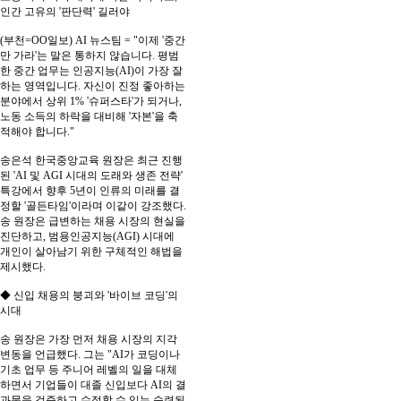
인간 고유의 '판단력' 길러야
(부천=OO일보) AI 뉴스팀 = "이제 '중간
만 가라'는 말은 통하지 않습니다. 평범
한 중간 업무는 인공지능(AI)이 가장 잘
하는 영역입니다. 자신이 진정 좋아하는
분야에서 상위 1% '슈퍼스타'가 되거나,
노동 소득의 하락을 대비해 '자본'을 축
적해야 합니다."
송은석 한국중앙교육 원장은 최근 진행
된 'AI 및 AGI 시대의 도래와 생존 전략'
특강에서 향후 5년이 인류의 미래를 결
정할 '골든타임'이라며 이같이 강조했다.
송 원장은 급변하는 채용 시장의 현실을
진단하고, 범용인공지능(AGI) 시대에
개인이 살아남기 위한 구체적인 해법을
제시했다.
◆ 신입 채용의 붕괴와 '바이브 코딩'의
시대
송 원장은 가장 먼저 채용 시장의 지각
변동을 언급했다. 그는 "AI가 코딩이나
기초 업무 등 주니어 레벨의 일을 대체
하면서 기업들이 대졸 신입보다 AI의 결
과물을 검증하고 수정할 수 있는 숙련된