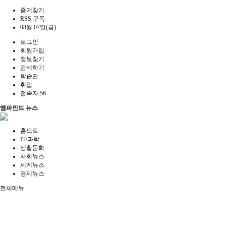
즐겨찾기
RSS 구독
08월 07일(금)
로그인
회원가입
정보찾기
검색하기
학습관
취업
접속자 56
엠파인드 뉴스
홈으로
IT/과학
생활문화
사회뉴스
세계뉴스
경제뉴스
전체메뉴