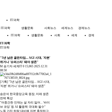
IT/과학
IT/과학
생활문화
사회뉴스
세계뉴스
경제뉴스
IT/과학
생활문화
사회
세계
경제
IT/과학
IT/과학
"5년 남은 골든타임... AGI 시대, '자본'
쥐거나 '슈퍼스타' 돼야 생존"
M
송기자
세계IT
0
15,065
2025.12.31
08:50
[기획] "5년 남은 골든타임... AGI 시대,
'자본' 쥐거나 '슈퍼스타' 돼야 생존"
송은석 한국중앙교육 원장, 미래 생존
전략 특강
"어중간한 인재는 설 자리 잃어... '바이
브 코딩' 등 AI 활용력 극대화 필수"
노동 가치 하락 대비해 자본 축적하고,