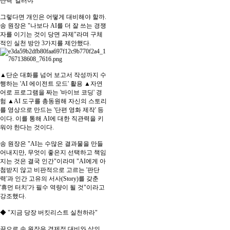
단력' 길러야
그렇다면 개인은 어떻게 대비해야 할까.
송 원장은 "나보다 AI를 더 잘 쓰는 경쟁
자를 이기는 것이 당면 과제"라며 구체
적인 실천 방안 3가지를 제안했다.
▲단순 대화를 넘어 보고서 작성까지 수
행하는 'AI 에이전트 모드' 활용 ▲자연
어로 프로그램을 짜는 '바이브 코딩' 경
험 ▲AI 도구를 총동원해 자신의 스토리
를 영상으로 만드는 '단편 영화 제작' 등
이다. 이를 통해 AI에 대한 직관력을 키
워야 한다는 것이다.
송 원장은 "AI는 수많은 결과물을 만들
어내지만, 무엇이 좋은지 선택하고 책임
지는 것은 결국 인간"이라며 "AI에게 아
첨받지 않고 비판적으로 고르는 '판단
력'과 인간 고유의 서사(Story)를 갖춘
'휴먼 터치'가 필수 역량이 될 것"이라고
강조했다.
◆ "지금 당장 버킷리스트 실천하라"
끝으로 송 원장은 경제적 대비와 삶의