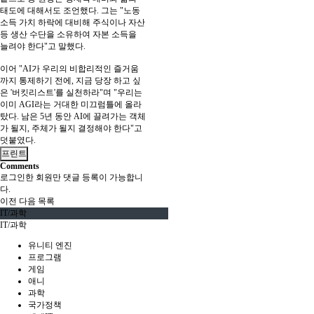
태도에 대해서도 조언했다. 그는 "노동
소득 가치 하락에 대비해 주식이나 자산
등 생산 수단을 소유하여 자본 소득을
늘려야 한다"고 말했다.
이어 "AI가 우리의 비합리적인 즐거움
까지 통제하기 전에, 지금 당장 하고 싶
은 '버킷리스트'를 실천하라"며 "우리는
이미 AGI라는 거대한 미끄럼틀에 올라
탔다. 남은 5년 동안 AI에 끌려가는 객체
가 될지, 주체가 될지 결정해야 한다"고
덧붙였다.
프린트
Comments
로그인한 회원만 댓글 등록이 가능합니
다.
이전
다음
목록
IT/과학
IT/과학
유니티 엔진
프로그램
게임
애니
과학
국가정책