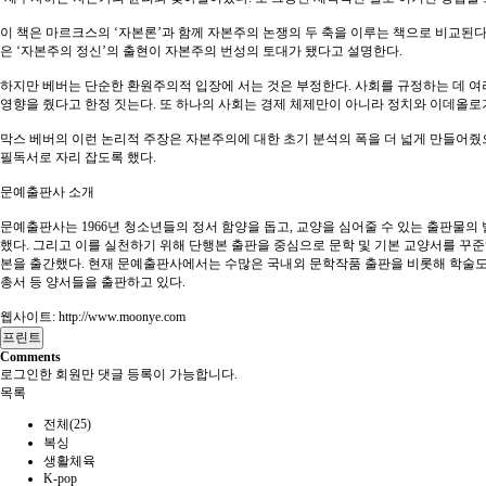
이 책은 마르크스의 ‘자본론’과 함께 자본주의 논쟁의 두 축을 이루는 책으로 비교
은 ‘자본주의 정신’의 출현이 자본주의 번성의 토대가 됐다고 설명한다.
하지만 베버는 단순한 환원주의적 입장에 서는 것은 부정한다. 사회를 규정하는 데 여
영향을 줬다고 한정 짓는다. 또 하나의 사회는 경제 체제만이 아니라 정치와 이데올로
막스 베버의 이런 논리적 주장은 자본주의에 대한 초기 분석의 폭을 더 넓게 만들어줬
필독서로 자리 잡도록 했다.
문예출판사 소개
문예출판사는 1966년 청소년들의 정서 함양을 돕고, 교양을 심어줄 수 있는 출판물의
했다. 그리고 이를 실천하기 위해 단행본 출판을 중심으로 문학 및 기본 교양서를 꾸준
본을 출간했다. 현재 문예출판사에서는 수많은 국내외 문학작품 출판을 비롯해 학술도
총서 등 양서들을 출판하고 있다.
웹사이트:
http://www.moonye.com
프린트
Comments
로그인한 회원만 댓글 등록이 가능합니다.
목록
전체(25)
복싱
생활체육
K-pop