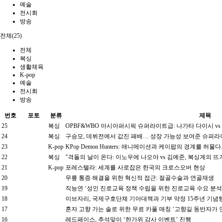
예술
전시회
방송
전체(25)
전체
복싱
생활체육
K-pop
예술
전시회
방송
번호
포토
분류
제목
25
복싱
OPBF&WBO 아시아퍼시픽 슈퍼라이트급: 나가타 다이시 vs
24
복싱
구승모, 데뷔전에서 값진 패배… 성장 가능성 보여준 슈퍼라
23
K-pop
KPop Demon Hunters: 애니메이션과 케이팝의 경계를 허물다
22
복싱
"격돌의 날이 온다: 이노우에 나오야 vs 김예준, 복싱계의 뜨
21
K-pop
포레스텔라: 세계를 사로잡은 한국의 크로스오버 현상
20
무릎 통증 해결을 위한 혁신적 접근: 절골수술과 연골재생
19
직능연 ‘성인 진로교육 정책 수립을 위한 진로교육 수요 분석
18
이브자리, 국제구호단체 기아대책과 기부 약정 15주년 기념
17
혼자 고향 가는 솔로 위한 무료 카풀 매칭 ‘고향길 동반자가 
16
레드페이스, 추석맞이 ‘한가위 감사 이벤트’ 진행