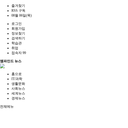
즐겨찾기
RSS 구독
08월 06일(목)
로그인
회원가입
정보찾기
검색하기
학습관
취업
접속자 99
엠파인드 뉴스
홈으로
IT/과학
생활문화
사회뉴스
세계뉴스
경제뉴스
전체메뉴