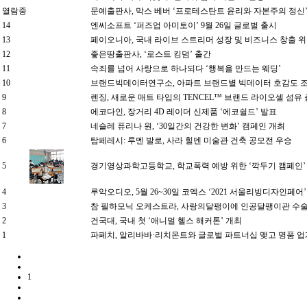
열람중
문예출판사, 막스 베버 ‘프로테스탄트 윤리와 자본주의 정신
14
엔씨소프트 ‘퍼즈업 아미토이’ 9월 26일 글로벌 출시
13
페이오니아, 국내 라이브 스트리머 성장 및 비즈니스 창출 위
12
좋은땅출판사, ‘로스트 킹덤’ 출간
11
속죄를 넘어 사랑으로 하나되다 ‘행복을 만드는 웨딩’
10
브랜드빅데이터연구소, 아파트 브랜드별 빅데이터 호감도 조사
9
렌징, 새로운 매트 타입의 TENCEL™ 브랜드 라이오셀 섬
8
에코다인, 장거리 4D 레이더 신제품 ‘에코쉴드’ 발표
7
네슬레 퓨리나 원, ‘30일간의 건강한 변화’ 캠페인 개최
6
탐페레시: 루멘 발로, 사라 힐덴 미술관 건축 공모전 우승
5
경기영상과학고등학교, 학교폭력 예방 위한 ‘깍두기 캠페인’ 동
4
루악오디오, 5월 26~30일 코엑스 ‘2021 서울리빙디자인페어’
3
참 필하모닉 오케스트라, 사랑의달팽이에 인공달팽이관 수술
2
건국대, 국내 첫 ‘애니멀 헬스 해커톤’ 개최
1
파페치, 알리바바·리치몬트와 글로벌 파트너십 맺고 명품 업
1