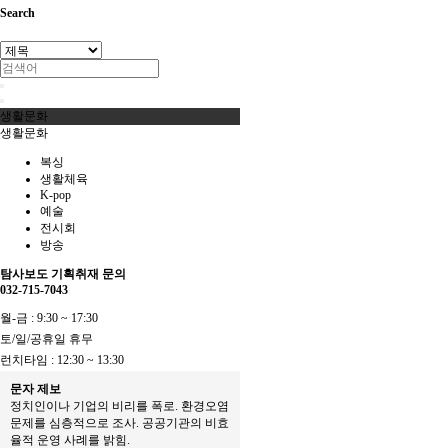
Search
생활문화
생활문화
복싱
생활체육
K-pop
예술
전시회
방송
탐사보도 기획취재 문의
032-715-7043
월-금 : 9:30 ~ 17:30
토/일/공휴일 휴무
런치타임 : 12:30 ~ 13:30
문자 제보
정치인이나 기업의 비리를 폭로. 환경오염
문제를 심층적으로 조사. 공공기관의 비효
율적 운영 사례를 밝힘.