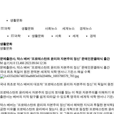
생활문화
IT/과학
생활문화
사회뉴스
세계뉴스
경제뉴스
IT/과학
생활문화
사회
세계
경제
생활문화
생활문화
문예출판사, 막스 베버 ‘프로테스탄트 윤리와 자본주의 정신’ 문예인문클래식 출간
M
송기자
0
13,466
2023.09.04 12:36
문예출판사, 막스 베버 ‘프로테스탄트 윤리와 자본주의 정신’ 문예인문클래식 출간
국내 최초 독일어 원전 완역본·세계적 석학 앤서니 기든스 해설 수록
국내 최초로 막스 베버의 대표작 ‘프로테스탄트 윤리와 자본주의 정신’의 독일어 원
프로테스탄트 윤리에서 자본주의 정신의 토대를 찾는 이 책은 자본주의를 이해하기 위
출판사는 베버의 지적 탐구를 쉽게 따라갈 수 있도록 영국의 세계적 석학 앤서니 기든
막스 베버는 ‘프로테스탄트 윤리와 자본주의 정신’에서 해박한 지식과 투철한 분석력
공한 이유를 프로테스탄트 윤리에서 찾는다. 종교 개혁으로 등장한 프로테스탄트 윤리
·재투자하는 자본가의 윤리와 맞아떨어졌다. 또 그동안 세속적인 일로 여기던 상업을 