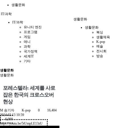
생활문화
IT/과학
생활문화
IT/과학
유니티 엔진
생활문화
프로그램
복싱
게임
생활체육
애니
K-pop
예술
과학
전시회
국가정책
방송
세계IT
기타
생활문화
생활문화
포레스텔라: 세계를 사로
잡은 한국의 크로스오버
현상
M
송기자
K-pop
0
16,404
2024.02.13 10:59
6,099
https://youtu.be/5tUmpLE13zU