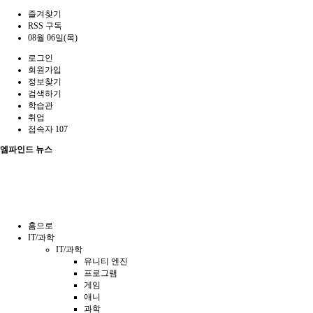
즐겨찾기
RSS 구독
08월 06일(목)
로그인
회원가입
정보찾기
검색하기
학습관
취업
접속자 107
엠파인드 뉴스
홈으로
IT/과학
IT/과학
유니티 엔진
프로그램
게임
애니
과학