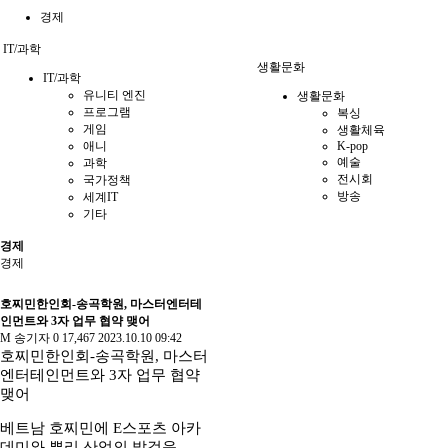
경제
IT/과학
생활문화
IT/과학
유니티 엔진
생활문화
프로그램
복싱
게임
생활체육
애니
K-pop
예술
과학
전시회
국가정책
방송
세계IT
기타
경제
경제
호찌민한인회-송곡학원, 마스터엔터테
인먼트와 3자 업무 협약 맺어
M
송기자
0
17,467
2023.10.10 09:42
호찌민한인회-송곡학원, 마스터
엔터테인먼트와 3자 업무 협약
맺어
베트남 호찌민에 E스포츠 아카
데미와 뿌리 산업의 발걸음