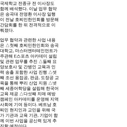
국제학교 전종규 전 이사장도
함께 배석했다. 이날 업무 협약
은 송곡대 전영환 이사장 일행
이 전날 호찌민한인회를 방문해
간담회를 한 뒤 전격적으로 이
뤄졌다.
업무 협약과 관련한 사업 내용
은 △첫째 호찌민한인회와 송곡
대학교, 마스터엔터테인먼트가
주관해 E스포츠 아카데미 설립
및 관련 업무를 추진 △둘째 요
양보호사 및 간병인 교육과 인
력 송출 포함한 사업 진행 △셋
째 조선 용접공, 판금, 도장공 교
육을 통해 뿌리 산업 지원 △넷
째 세종어학당을 설립해 한국어
교육 제공 △다섯째 치매 예방
캠페인 아카데미를 운영해 지역
사회에 기여 등이다. 베트남 호
찌민 현지인과 교민을 위해 국
가 기관과 교육 기관, 기업이 함
께 이번 사업을 공신력 있게 추
진할 예정이다.