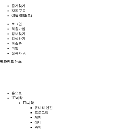
즐겨찾기
RSS 구독
08월 08일(토)
로그인
회원가입
정보찾기
검색하기
학습관
취업
접속자 96
엠파인드 뉴스
홈으로
IT/과학
IT/과학
유니티 엔진
프로그램
게임
애니
과학