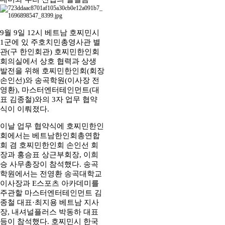
9월 9일 12시 베트남 호찌민시
1군에 있 주호치민총영사관 별
관(구 한인회관) 호찌민한인회
회의실에서 상호 협력과 상생
발전을 위해 호찌민한인회(회장
손인선)와 송곡학원(이사장 전
영환), 마스터엔터테인먼트(대
표 김종철)와의 3자 업무 협약
식이 이뤄졌다.
이날 업무 협약식에 호찌민한인
회에서는 베트남한인회총연합
회 겸 호찌민한인회 손인선 회
장과 홍승표 상근부회장, 이희
승 사무총장이 참석했다. 송곡
학원에서는 전영환 송곡대학교
이사장과 E스포츠 아카데미를
주관할 마스터엔터테인먼트 김
종철 대표·최지용 베트남 지사
장, 내셔널플러스 박동하 대표
등이 참석했다. 호찌민시 한국