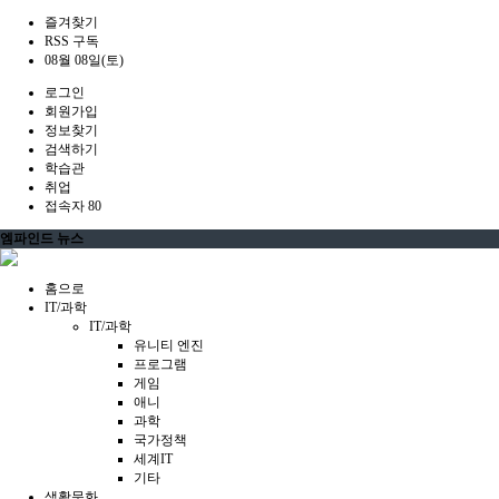
즐겨찾기
RSS 구독
08월 08일(토)
로그인
회원가입
정보찾기
검색하기
학습관
취업
접속자 80
엠파인드 뉴스
홈으로
IT/과학
IT/과학
유니티 엔진
프로그램
게임
애니
과학
국가정책
세계IT
기타
생활문화